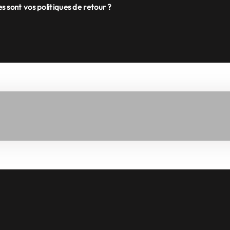
s sont vos politiques de retour ?
filmez vos trajets en continu