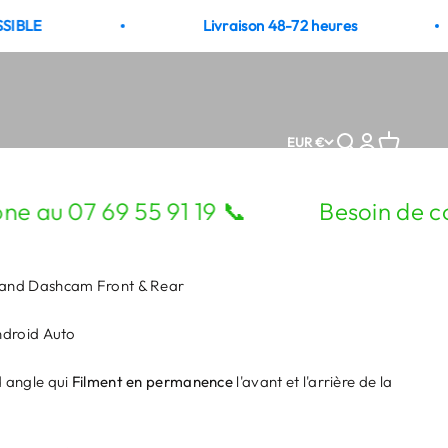
Livraison 48-72 heures
Open search
Open accoun
Open cart
EUR €
 07 69 55 91 19 📞
Besoin de consei
and Dashcam Front & Rear
ndroid Auto
 angle qui
Filment en permanence
l'avant et l'arrière de la