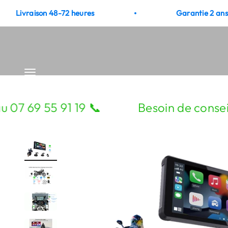
Skip to content
vraison 48-72 heures
Garantie 2 ans 🇫🇷
Open navigation menu
69 55 91 19 📞
Besoin de conseils ?