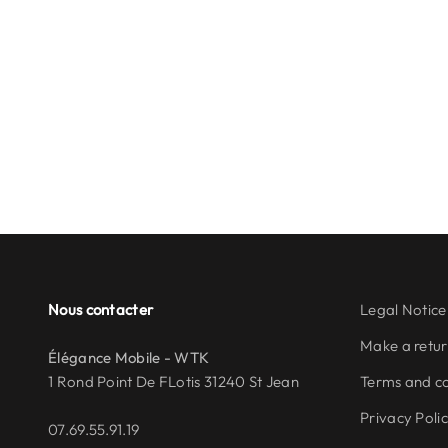
Nous contacter
Legal Notice
Make a retu
Élégance Mobile - WTK
1 Rond Point De FLotis 31240 St Jean
Terms and co
Privacy Poli
07.69.55.91.19